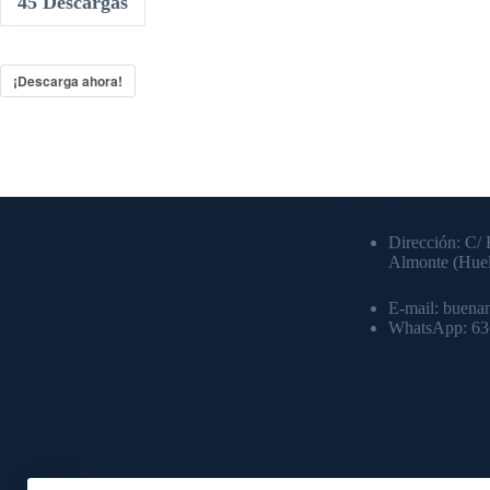
45
Descargas
¡Descarga ahora!
Datos de contacto:
Dirección: C/ 
Almonte (Hue
E-mail: buena
WhatsApp: 6