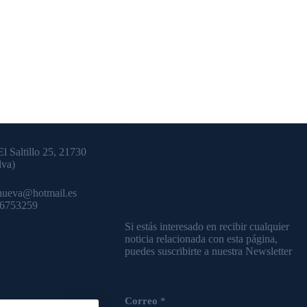
Por favor, no te olvides de compartir este
proyecto de evangelización en redes
El Saltillo 25, 21730
sociales.
lva)
nueva@hotmail.es
Para mayor información
36753259
Si estás interesado en recibir cualquier
noticia relacionada con esta página,
puedes suscribirte a nuestra Newsletter
Correo
*