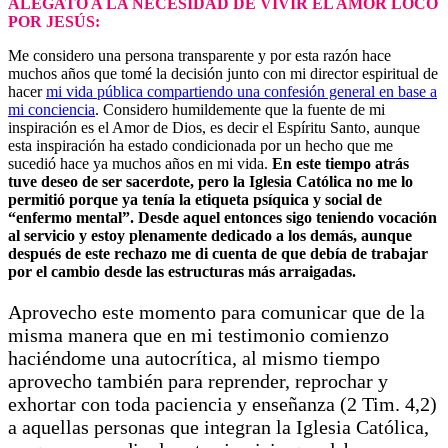
ALEGATO A LA NECESIDAD DE VIVIR EL AMOR LOCO
POR JESÚS:
Me considero una persona transparente y por esta razón hace
muchos años que tomé la decisión junto con mi director espiritual de
hacer
mi vida pública compartiendo una confesión general en base a
mi conciencia
. Considero humildemente que la fuente de mi
inspiración es el Amor de Dios, es decir el Espíritu Santo, aunque
esta inspiración ha estado condicionada por un hecho que me
sucedió hace ya muchos años en mi vida.
En este tiempo atrás
tuve deseo de ser sacerdote, pero la Iglesia Católica no me lo
permitió porque ya tenía la etiqueta psíquica y social de
“enfermo mental”. Desde aquel entonces sigo teniendo vocación
al servicio y estoy plenamente dedicado a los demás, aunque
después de este rechazo me di cuenta de que debía de trabajar
por el cambio desde las estructuras más arraigadas.
Aprovecho este momento para comunicar que de la
misma manera que en mi testimonio comienzo
haciéndome una autocrítica, al mismo tiempo
aprovecho también para reprender, reprochar y
exhortar con toda paciencia y enseñanza (2 Tim. 4,2)
a aquellas personas que integran la Iglesia Católica,