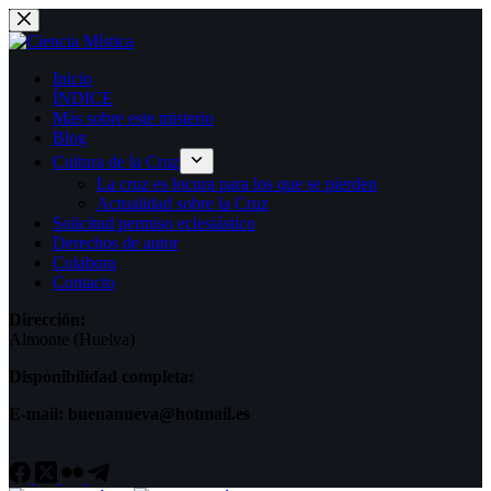
Saltar
al
contenido
Inicio
ÍNDICE
Más sobre este misterio
Blog
Cultura de la Cruz
La cruz es locura para los que se pierden
Actualidad sobre la Cruz
Solicitud permiso eclesiástico
Derechos de autor
Colabora
Contacto
Dirección:
Almonte (Huelva)
Disponibilidad completa:
E-mail: buenanueva@hotmail.es