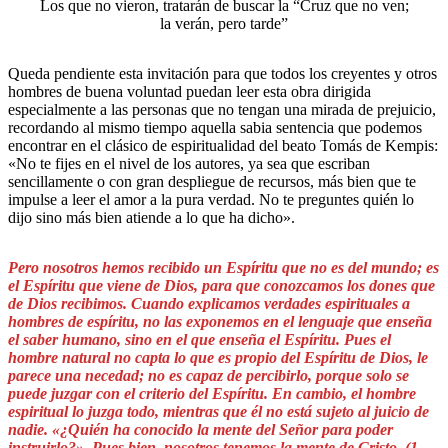
Los que no vieron, tratarán de buscar la “Cruz que no ven;
la verán, pero tarde”
Queda pendiente esta invitación para que todos los creyentes y otros
hombres de buena voluntad puedan leer esta obra dirigida
especialmente a las personas que no tengan una mirada de prejuicio,
recordando al mismo tiempo aquella sabia sentencia que podemos
encontrar en el clásico de espiritualidad del beato Tomás de Kempis:
«No te fijes en el nivel de los autores, ya sea que escriban
sencillamente o con gran despliegue de recursos, más bien que te
impulse a leer el amor a la pura verdad. No te preguntes quién lo
dijo sino más bien atiende a lo que ha dicho».
Pero nosotros hemos recibido un Espíritu que no es del mundo; es
el Espíritu que viene de Dios, para que conozcamos los dones que
de Dios recibimos. Cuando explicamos verdades espirituales a
hombres de espíritu, no las exponemos en el lenguaje que enseña
el saber humano, sino en el que enseña el Espíritu. Pues el
hombre natural no capta lo que es propio del Espíritu de Dios, le
parece una necedad; no es capaz de percibirlo, porque solo se
puede juzgar con el criterio del Espíritu. En cambio, el hombre
espiritual lo juzga todo, mientras que él no está sujeto al juicio de
nadie. «¿Quién ha conocido la mente del Señor para poder
instruirlo?». Pues bien, nosotros tenemos la mente de Cristo. (1