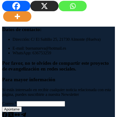
Datos de contacto:
Dirección: C/ El Saltillo 25, 21730 Almonte (Huelva)
E-mail: buenanueva@hotmail.es
WhatsApp: 636753259
Por favor, no te olvides de compartir este proyecto
de evangelización en redes sociales.
Para mayor información
Si estás interesado en recibir cualquier noticia relacionada con esta
página, puedes suscribirte a nuestra Newsletter
Correo
*
Apúntame