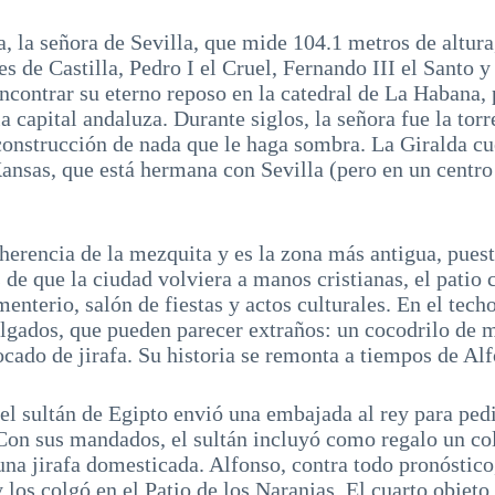
a, la señora de Sevilla, que mide 104.1 metros de altura
es de Castilla, Pedro I el Cruel, Fernando III el Santo 
ncontrar su eterno reposo en la catedral de La Habana, p
la capital andaluza. Durante siglos, la señora fue la torr
construcción de nada que le haga sombra. La Giralda cu
ansas, que está hermana con Sevilla (pero en un centro
 herencia de la mezquita y es la zona más antigua, pues
 de que la ciudad volviera a manos cristianas, el patio
enterio, salón de fiestas y actos culturales. En el tech
olgados, que pueden parecer extraños: un cocodrilo de 
ocado de jirafa. Su historia se remonta a tiempos de Al
el sultán de Egipto envió una embajada al rey para pedi
on sus mandados, el sultán incluyó como regalo un col
 una jirafa domesticada. Alfonso, contra todo pronóstico
 los colgó en el Patio de los Naranjas. El cuarto objeto