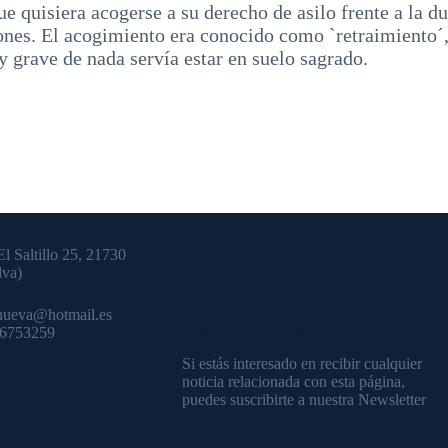
ue quisiera acogerse a su derecho de asilo frente a la du
bones. El acogimiento era conocido como `retraimiento´
 grave de nada servía estar en suelo sagrado.
Por favor, no te olvides de compartir este
proyecto de evangelización en redes
El Saltillo 25, 21730
sociales.
lva)
nueva@hotmail.es
Para mayor información
36753259
Si estás interesado en recibir cualquier
noticia relacionada con esta página,
puedes suscribirte a nuestra Newsletter