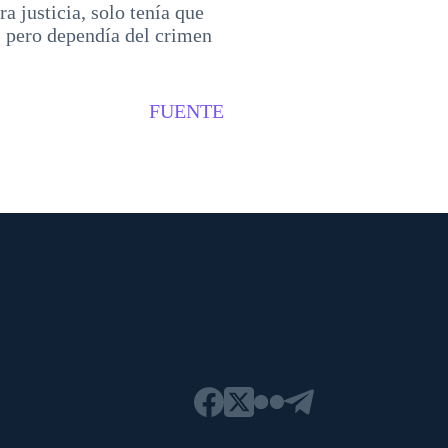
ra justicia, solo tenía que
, pero dependía del crimen
FUENTE