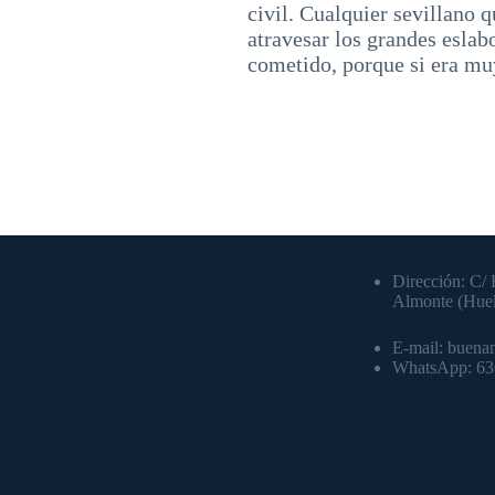
civil. Cualquier sevillano q
atravesar los grandes esla
cometido, porque si era muy
Datos de contacto:
Dirección: C/ 
Almonte (Hue
E-mail: buena
WhatsApp: 6