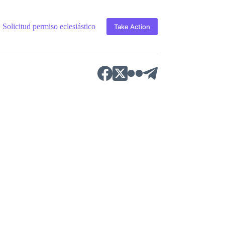
Solicitud permiso eclesiástico
Derechos de autor
Cont
Take Action