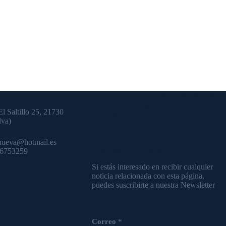
Por favor, no te olvides de compartir este
proyecto de evangelización en redes
El Saltillo 25, 21730
sociales.
lva)
nueva@hotmail.es
Para mayor información
36753259
Si estás interesado en recibir cualquier
noticia relacionada con esta página,
puedes suscribirte a nuestra Newsletter
Correo
*