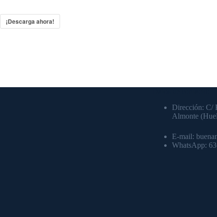
¡Descarga ahora!
Datos de contacto:
Dirección: C/ 
Almonte (Hue
E-mail: buena
WhatsApp: 6