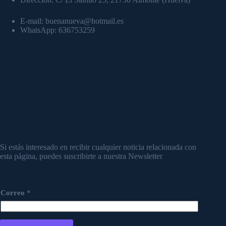
E-mail: buenanueva@hotmail.es
WhatsApp: 636753259
Por favor, no te olvides de compartir este proyecto de
evangelización en redes sociales.
Para mayor información
Si estás interesado en recibir cualquier noticia relacionada con
esta página, puedes suscribirte a nuestra Newsletter
Correo
*