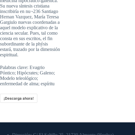
medicina hipocrático-galénica.
Su nueva síntesis cristiana
inscribiría en nu¬236 Santiago
Hernan Vazquez, María Teresa
Gargiulo nuevas coordenadas a
aquel modelo explicativo de la
ciencia secular. Pues, tal como
consta en sus escritos, el fin
subordinante de la phýsis
estará, trazado por la dimensión
espiritual.
Palabras clave: Evagrio
Póntico; Hipócrates; Galeno;
Modelo teleológico;
enfermedad de alma; espíritu
¡Descarga ahora!
Datos de contacto:
Dirección: C/ El Saltillo 25, 21730 Almonte (Huelva)