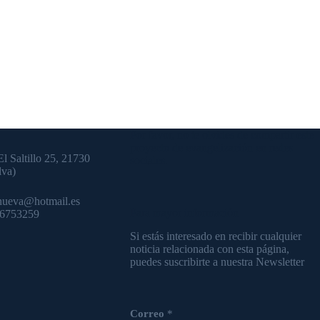
Por favor, no te olvides de compartir este
proyecto de evangelización en redes
El Saltillo 25, 21730
sociales.
lva)
nueva@hotmail.es
Para mayor información
36753259
Si estás interesado en recibir cualquier
noticia relacionada con esta página,
puedes suscribirte a nuestra Newsletter
Correo
*