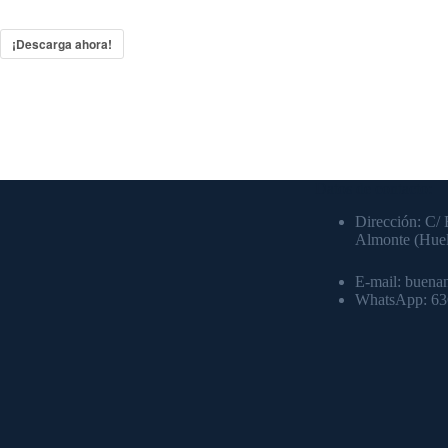
¡Descarga ahora!
Datos de contacto:
Dirección: C/ 
Almonte (Hue
E-mail: buena
WhatsApp: 6