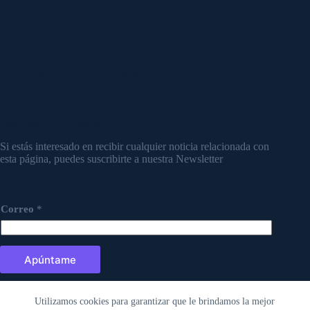
Por favor, no te olvides de compartir este proyecto de
evangelización en redes sociales.
Para mayor información
Si estás interesado en recibir cualquier noticia relacionada con
esta página, puedes suscribirte a nuestra Newsletter
Correo
*
Apúntame
Utilizamos cookies para garantizar que le brindamos la mejor