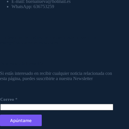
E-mail: buenanueva@hotmail.es
WhatsApp: 636753259
Por favor, no te olvides de compartir este proyecto de
evangelización en redes sociales.
Para mayor información
Si estás interesado en recibir cualquier noticia relacionada con
esta página, puedes suscribirte a nuestra Newsletter
Correo
*
Apúntame