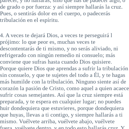
parecer, y no hallarás, sino que has de padecer algo, o
de grado o por fuerza: y así siempre hallarás la cruz.
Pues, o sentirás dolor en el cuerpo, o padecerás
tribulación en el espíritu.
4. A veces te dejará Dios, a veces te perseguirá l
prójimo: lo que peor es, muchas veces te
descontentarás de ti mismo, y no serás aliviado, ni
refrigerado con ningún remedio ni consuelo; más
conviene que sufras hasta cuando Dios quisiere.
Porque quiere Dios que aprendas a sufrir la tribulación
sin consuelo, y que te sujetes del todo a Él, y te hagas
más humilde con la tribulación. Ninguno siente así de
corazón la pasión de Cristo, como aquel a quien acaece
sufrir cosas semejantes. Así que la cruz siempre está
preparada, y te espera en cualquier lugar; no puedes
huir dondequiera que estuvieres, porque dondequiera
que huyas, llevas a ti contigo, y siempre hallarás a ti
mismo. Vuélvete arriba, vuélvete abajo, vuélvete
fuera, vuélvete dentro, y en todo esto hallarás cruz. Y