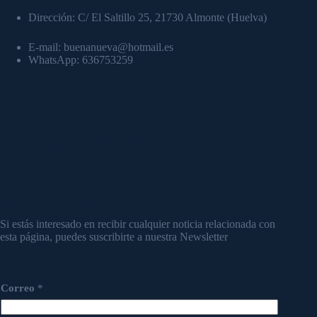
Dirección: C/ El Saltillo 25, 21730 Almonte (Huelva)
E-mail: buenanueva@hotmail.es
WhatsApp: 636753259
Por favor, no te olvides de compartir este proyecto de
evangelización en redes sociales.
Para mayor información
Si estás interesado en recibir cualquier noticia relacionada con
esta página, puedes suscribirte a nuestra Newsletter
Correo
*