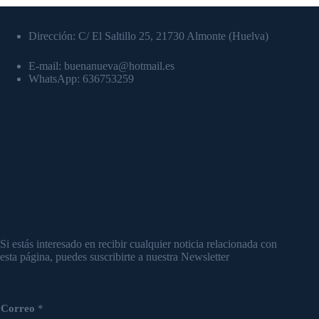
Datos de contacto:
Dirección: C/ El Saltillo 25, 21730 Almonte (Huelva)
E-mail: buenanueva@hotmail.es
WhatsApp: 636753259
Por favor, no te olvides de compartir este proyecto de
evangelización en redes sociales.
Para mayor información
Si estás interesado en recibir cualquier noticia relacionada con
esta página, puedes suscribirte a nuestra Newsletter
Correo
*