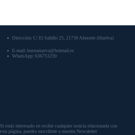
Datos de contacto:
Dirección: C/ El Saltillo 25, 21730 Almonte (Huelva)
E-mail: buenanueva@hotmail.es
WhatsApp: 636753259
Por favor, no te olvides de compartir este proyecto de
evangelización en redes sociales.
Para mayor información
Si estás interesado en recibir cualquier noticia relacionada con
esta página, puedes suscribirte a nuestra Newsletter