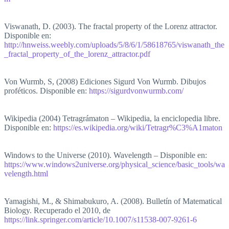
Viswanath, D. (2003). The fractal property of the Lorenz attractor.
Disponible en:
http://hnweiss.weebly.com/uploads/5/8/6/1/58618765/viswanath_the
_fractal_property_of_the_lorenz_attractor.pdf
Von Wurmb, S, (2008) Ediciones Sigurd Von Wurmb. Dibujos
proféticos. Disponible en:
https://sigurdvonwurmb.com/
Wikipedia (2004) Tetragrámaton – Wikipedia, la enciclopedia libre.
Disponible en:
https://es.wikipedia.org/wiki/Tetragr%C3%A1maton
Windows to the Universe (2010). Wavelength – Disponible en:
https://www.windows2universe.org/physical_science/basic_tools/wa
velength.html
Yamagishi, M., & Shimabukuro, A. (2008). Bulletín of Matematical
Biology. Recuperado el 2010, de
https://link.springer.com/article/10.1007/s11538-007-9261-6