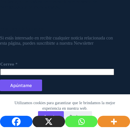
Por favor, no te olvides de compartir este proyecto de
evangelización en redes sociales.
Para mayor información
Si estás interesado en recibir cualquier noticia relacionada con
esta página, puedes suscribirte a nuestra Newsletter
Correo
*
Apúntame
Utilizamos cookies para garantizar que le brindamos la mejor
experiencia en nuestra web.
Aceptar
Rechazar
Copyright © 2026 - Tema para WordPress de
CreativeThemes