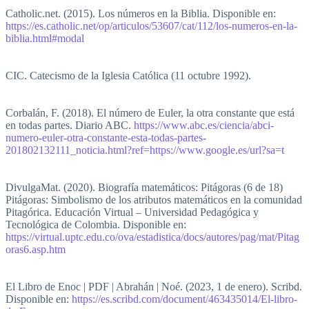
Catholic.net. (2015). Los números en la Biblia. Disponible en:
https://es.catholic.net/op/articulos/53607/cat/112/los-numeros-en-la-
biblia.html#modal
CIC. Catecismo de la Iglesia Católica (11 octubre 1992).
Corbalán, F. (2018). El número de Euler, la otra constante que está
en todas partes. Diario ABC.
https://www.abc.es/ciencia/abci-
numero-euler-otra-constante-esta-todas-partes-
201802132111_noticia.html?ref=https://www.google.es/url?sa=t
DivulgaMat. (2020). Biografía matemáticos: Pitágoras (6 de 18)
Pitágoras: Simbolismo de los atributos matemáticos en la comunidad
Pitagórica. Educación Virtual – Universidad Pedagógica y
Tecnológica de Colombia. Disponible en:
https://virtual.uptc.edu.co/ova/estadistica/docs/autores/pag/mat/Pitag
oras6.asp.htm
El Libro de Enoc | PDF | Abrahán | Noé. (2023, 1 de enero). Scribd.
Disponible en:
https://es.scribd.com/document/463435014/El-libro-