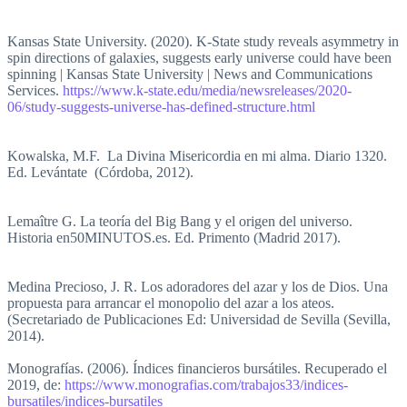
Kansas State University. (2020). K-State study reveals asymmetry in
spin directions of galaxies, suggests early universe could have been
spinning | Kansas State University | News and Communications
Services.
https://www.k-state.edu/media/newsreleases/2020-
06/study-suggests-universe-has-defined-structure.html
Kowalska, M.F. La Divina Misericordia en mi alma. Diario 1320.
Ed. Levántate (Córdoba, 2012).
Lemaître G. La teoría del Big Bang y el origen del universo.
Historia en50MINUTOS.es. Ed. Primento (Madrid 2017).
Medina Precioso, J. R. Los adoradores del azar y los de Dios. Una
propuesta para arrancar el monopolio del azar a los ateos.
(Secretariado de Publicaciones Ed: Universidad de Sevilla (Sevilla,
2014).
Monografías. (2006). Índices financieros bursátiles. Recuperado el
2019, de:
https://www.monografias.com/trabajos33/indices-
bursatiles/indices-bursatiles