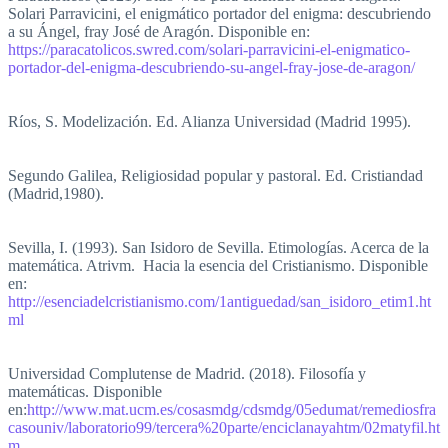
Solari Parravicini, el enigmático portador del enigma: descubriendo
a su Ángel, fray José de Aragón. Disponible en:
https://paracatolicos.swred.com/solari-parravicini-el-enigmatico-
portador-del-enigma-descubriendo-su-angel-fray-jose-de-aragon/
Ríos, S. Modelización. Ed. Alianza Universidad (Madrid 1995).
Segundo Galilea, Religiosidad popular y pastoral. Ed. Cristiandad
(Madrid,1980).
Sevilla, I. (1993). San Isidoro de Sevilla. Etimologías. Acerca de la
matemática. Atrivm. Hacia la esencia del Cristianismo. Disponible
en:
http://esenciadelcristianismo.com/1antiguedad/san_isidoro_etim1.ht
ml
Universidad Complutense de Madrid. (2018). Filosofía y
matemáticas. Disponible
en:
http://www.mat.ucm.es/cosasmdg/cdsmdg/05edumat/remediosfra
casouniv/laboratorio99/tercera%20parte/enciclanayahtm/02matyfil.ht
m