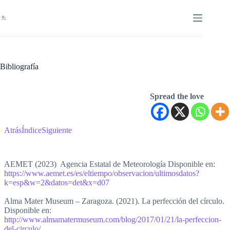
Saltar
al
contenido
Bibliografía
Spread the love
Atrás
Índice
Siguiente
AEMET (2023) Agencia Estatal de Meteorología Disponible en:
https://www.aemet.es/es/eltiempo/observacion/ultimosdatos?
k=esp&w=2&datos=det&x=d07
Alma Mater Museum – Zaragoza. (2021). La perfección del círculo.
Disponible en:
http://www.almamatermuseum.com/blog/2017/01/21/la-perfeccion-
del-circulo/