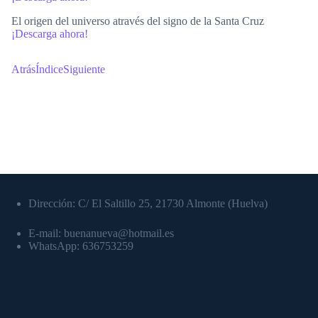
El origen del universo através del signo de la Santa Cruz
¡Descarga ahora!
Atrás
Índice
Siguiente
Datos de contacto:
Dirección: C/ El Saltillo 25, 21730 Almonte (Huelva)
E-mail: buenanueva@hotmail.es
WhatsApp: 636753259