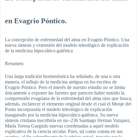
en Evagrio Póntico.
La concepción de enfermedad del alma en Evagrio Póntico. Una
nueva síntesis y extensión del modelo teleológico de explicación
de la medicina hipocrático-galénica
Resumen:
Una larga tradición hermenéutica ha señalado, de una u otra
manera, el influjo de la medicina antigua en los escritos de
Evagrio Póntico. Pero el interés de nuestro estudio no se limita
únicamente a exponer las fuentes que parecen haber nutrido la
comprensión evagriana de la enfermedad del alma sino que busca,
además, esclarecer el elemento original desde el cual el Monje del
Ponto incorporaría el modelo teleológico de explicación
inaugurado por la medicina hipocrático-galénica. Su nueva
síntesis cristiana inscribiría en nu¬236 Santiago Hernan Vazquez,
María Teresa Gargiulo nuevas coordenadas a aquel modelo
explicativo de la ciencia secular. Pues, tal como consta en sus
escritos, el fin subordinante de la phýsis estará, trazado por la