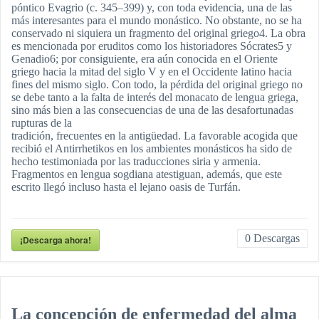
póntico Evagrio (c. 345–399) y, con toda evidencia, una de las
más interesantes para el mundo monástico. No obstante, no se ha
conservado ni siquiera un fragmento del original griego4. La obra
es mencionada por eruditos como los historiadores Sócrates5 y
Genadio6; por consiguiente, era aún conocida en el Oriente
griego hacia la mitad del siglo V y en el Occidente latino hacia
fines del mismo siglo. Con todo, la pérdida del original griego no
se debe tanto a la falta de interés del monacato de lengua griega,
sino más bien a las consecuencias de una de las desafortunadas
rupturas de la
tradición, frecuentes en la antigüedad. La favorable acogida que
recibió el Antirrhetikos en los ambientes monásticos ha sido de
hecho testimoniada por las traducciones siria y armenia.
Fragmentos en lengua sogdiana atestiguan, además, que este
escrito llegó incluso hasta el lejano oasis de Turfán.
0
Descargas
¡Descarga ahora!
La concepción de enfermedad del alma