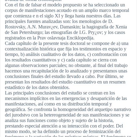
Con el fin de falsar el modelo propuesto se ha seleccionado un
corpus de manifestaciones acotado en un amplio marco temporal
que comienza e n el siglo XI y llega hasta nuestros días. Las
principales fuentes analizadas son: los menologios de D.
Rostovsky, A.N. Murav¿ev, Damaskin; la hagiografía de Xenia
de San Petersburgo; las etnografías de I.G. Pry¿ov; y los casos
registrados en la Prav oslavnaja Enciklopedija.
Cada capítulo de la presente tesis doctoral se compone de a) una
contextualización histórica que fija los testimonios en espacio y
tiempo, b) análisis cualitativo de los datos, c) confrontación con
los resultados cuantitativos y c) cada capítulo se cierra con
algunas observaciones parciales; no obstante, al final del trabajo
hacemos una recapitulación de lo analizado y presentamos unas
conclusiones finales del estudio llevado a cabo. Por último, se
presentan los resultados del estudio cuantitativo en un resumen
estadístico de los datos obtenidos.
Las principales conclusiones del estudio se centran en los
mecanismos implícitos en las emergencias y desaparición de las
manifestaciones, así como en su distribución temporal y
geográfica. Se confronta la homogeneidad del arquetipo narrativo
del jurodstvo con la hetereogeneidad de sus manifestaciones y se
analiza sus funciones como objeto y sujeto de la historia,
prestando especial atención a su interacción con el poder. Del
mismo modo, se ha definido un proceso de feminización del
fenómeno y la variación de las prácticas mágicas. El fenómeno se