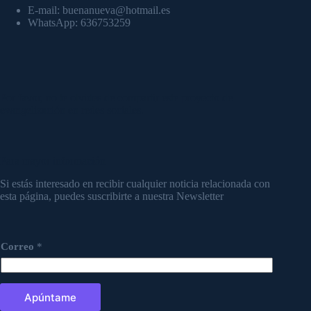
E-mail: buenanueva@hotmail.es
WhatsApp: 636753259
Por favor, no te olvides de compartir este proyecto de
evangelización en redes sociales.
Para mayor información
Si estás interesado en recibir cualquier noticia relacionada con
esta página, puedes suscribirte a nuestra Newsletter
Correo
*
Apúntame