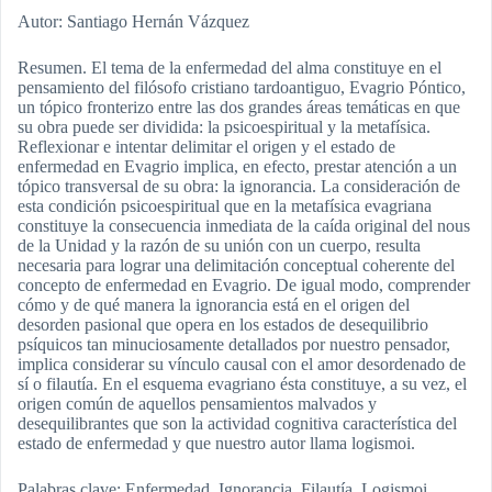
Autor: Santiago Hernán Vázquez
Resumen. El tema de la enfermedad del alma constituye en el
pensamiento del filósofo cristiano tardoantiguo, Evagrio Póntico,
un tópico fronterizo entre las dos grandes áreas temáticas en que
su obra puede ser dividida: la psicoespiritual y la metafísica.
Reflexionar e intentar delimitar el origen y el estado de
enfermedad en Evagrio implica, en efecto, prestar atención a un
tópico transversal de su obra: la ignorancia. La consideración de
esta condición psicoespiritual que en la metafísica evagriana
constituye la consecuencia inmediata de la caída original del nous
de la Unidad y la razón de su unión con un cuerpo, resulta
necesaria para lograr una delimitación conceptual coherente del
concepto de enfermedad en Evagrio. De igual modo, comprender
cómo y de qué manera la ignorancia está en el origen del
desorden pasional que opera en los estados de desequilibrio
psíquicos tan minuciosamente detallados por nuestro pensador,
implica considerar su vínculo causal con el amor desordenado de
sí o filautía. En el esquema evagriano ésta constituye, a su vez, el
origen común de aquellos pensamientos malvados y
desequilibrantes que son la actividad cognitiva característica del
estado de enfermedad y que nuestro autor llama logismoi.
Palabras clave: Enfermedad, Ignorancia, Filautía, Logismoi.