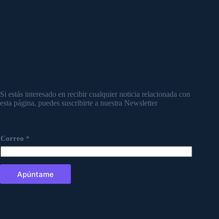
Por favor, no te olvides de compartir este proyecto de
evangelización en redes sociales.
Para mayor información
Si estás interesado en recibir cualquier noticia relacionada con
esta página, puedes suscribirte a nuestra Newsletter
Correo
*
Apúntame