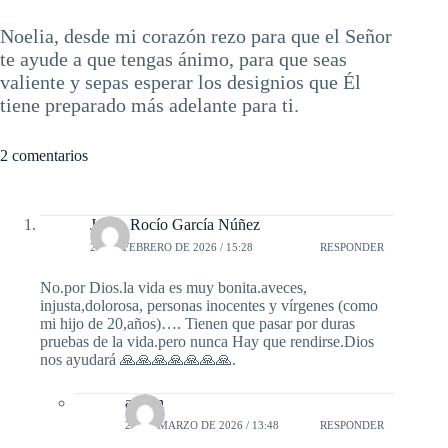
Noelia, desde mi corazón rezo para que el Señor
te ayude a que tengas ánimo, para que seas
valiente y sepas esperar los designios que Él
tiene preparado más adelante para ti.
2 comentarios
Juana Rocío García Núñez
27 DE FEBRERO DE 2026 / 15:28
RESPONDER
No.por Dios.la vida es muy bonita.aveces,
injusta,dolorosa, personas inocentes y vírgenes (como
mi hijo de 20,años)…. Tienen que pasar por duras
pruebas de la vida.pero nunca Hay que rendirse.Dios
nos ayudará 🙏🙏🙏🙏🙏🙏🙏.
admin
29 DE MARZO DE 2026 / 13:48
RESPONDER