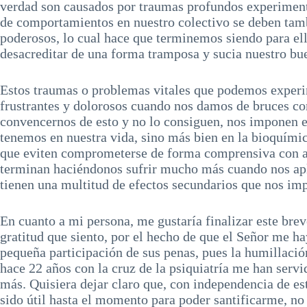
verdad son causados por traumas profundos experimenta
de comportamientos en nuestro colectivo se deben tambi
poderosos, lo cual hace que terminemos siendo para ell
desacreditar de una forma tramposa y sucia nuestro bue
Estos traumas o problemas vitales que podemos exper
frustrantes y dolorosos cuando nos damos de bruces con
convencernos de esto y no lo consiguen, nos imponen el
tenemos en nuestra vida, sino más bien en la bioquími
que eviten comprometerse de forma comprensiva con aq
terminan haciéndonos sufrir mucho más cuando nos apl
tienen una multitud de efectos secundarios que nos imp
En cuanto a mi persona, me gustaría finalizar este br
gratitud que siento, por el hecho de que el Señor me h
pequeña participación de sus penas, pues la humillació
hace 22 años con la cruz de la psiquiatría me han serv
más. Quisiera dejar claro que, con independencia de e
sido útil hasta el momento para poder santificarme, no 