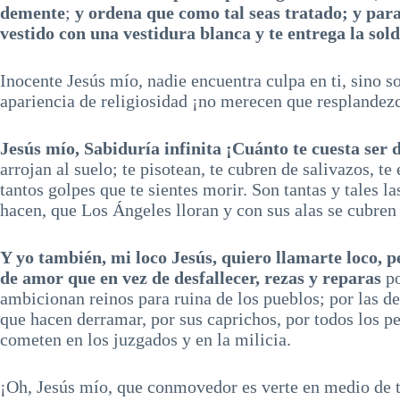
demente
;
y ordena que como tal seas tratado; y par
vestido con una vestidura blanca y te entrega la so
Inocente Jesús mío, nadie encuentra culpa en ti, sino so
apariencia de religiosidad ¡no merecen que resplandezc
Jesús mío, Sabiduría infinita ¡Cuánto te cuesta ser 
arrojan al suelo; te pisotean, te cubren de salivazos, t
tantos golpes que te sientes morir. Son tantas y tales l
hacen, que Los Ángeles lloran y con sus alas se cubren
Y yo también, mi loco Jesús, quiero llamarte loco, 
de amor que en vez de desfallecer, rezas y reparas
po
ambicionan reinos para ruina de los pueblos; por las d
que hacen derramar, por sus caprichos, por todos los pe
cometen en los juzgados y en la milicia.
¡Oh, Jesús mío, que conmovedor es verte en medio de t