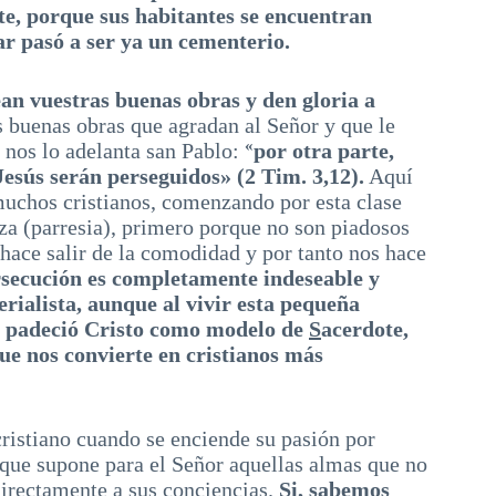
nte, porque sus habitantes se encuentran
r pasó a ser ya un cementerio.
ean vuestras buenas obras y den gloria a
 buenas obras que agradan al Señor y que le
«
o nos lo adelanta san Pablo:
por otra parte,
Jesús serán perseguidos» (2 Tim. 3,12).
Aquí
muchos cristianos, comenzando por esta clase
eza (parresia), primero porque no son piadosos
 hace salir de la comodidad y por tanto nos hace
secución es completamente indeseable y
rialista, aunque al vivir esta pequeña
e padeció Cristo como modelo de
S
acerdote,
ue nos convierte en cristianos más
cristiano cuando se enciende su pasión por
 que supone para el Señor aquellas almas que no
directamente a sus conciencias.
Si, sabemos