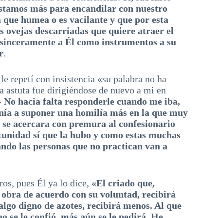
 estamos más para encandilar con nuestro
a que humea o es vacilante y que por esta
s ovejas descarriadas que quiere atraer el
sinceramente a Él como instrumentos a su
r
.
e repetí con insistencia «su palabra no ha
a astuta fue dirigiéndose de nuevo a mi en
»
No hacia falta responderle cuando me iba,
enía a suponer una homilía más en la que muy
e se acercara con premura al confesionario
tunidad sí que la hubo y como estas muchas
ndo las personas que no practican van a
os, pues Él ya lo dice,
«El criado que,
 obra de acuerdo con su voluntad, recibirá
algo digno de azotes, recibirá menos. Al que
 se le confió, más aún se le pedirá. He