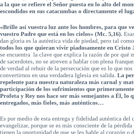
a la que se refiere el Señor puesta en lo alto del mo
escondidos en sus catacumbas o directamente el luga
«Brille así vuestra luz ante los hombres, para que v
vuestro Padre que está en los cielos» (Mc. 5,16).
Esas
dan gloria es la auténtica vida de piedad, pero tal com
todos los que quieran vivir piadosamente en Cristo 
se encuentra la clave que explica la razón de por qué 
de sacerdotes, no se atreven a hablar con plena franqu
de verdad al rehuir de la persecución que es lo que nos
convertirnos en una verdadera Iglesia en salida.
La per
repelente para nuestra naturaleza más carnal y mate
participación de los sufrimientos que primerament
Profeta y Rey nos hace ser más semejantes a Él, lo q
entregados, más fieles, más auténticos…
Es por medio de esta entrega y fidelidad auténtica del 
evangelizar, porque se es más consciente de la pérdida
tienen la oportunidad de que se les hable al corazón o 