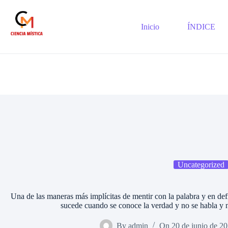
Saltar
al
contenido
Inicio
ÍNDICE
Uncategorized
Una de las maneras más implícitas de mentir con la palabra y en defi
sucede cuando se conoce la verdad y no se habla y n
By
admin
On
20 de junio de 2