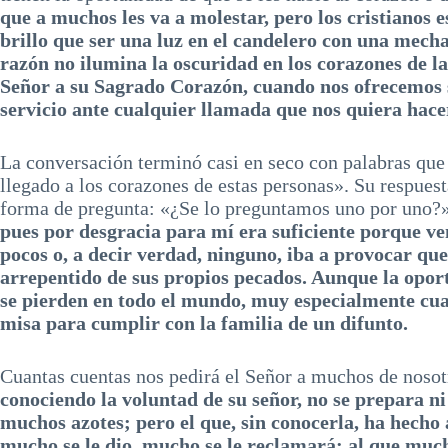
que a muchos les va a molestar, pero los cristianos
brillo que ser una luz en el candelero con una mech
razón no ilumina la oscuridad en los corazones de la
Señor a su Sagrado Corazón, cuando nos ofrecemos 
servicio ante cualquier llamada que nos quiera hace
La conversación terminó casi en seco con palabras que l
llegado a los corazones de estas personas». Su respuest
forma de pregunta: «¿Se lo preguntamos uno por uno?
pues por desgracia para mí era suficiente porque v
pocos o, a decir verdad, ninguno, iba a provocar qu
arrepentido de sus propios pecados. Aunque la opor
se pierden en todo el mundo, muy especialmente cua
misa para cumplir con la familia de un difunto.
Cuantas cuentas nos pedirá el Señor a muchos de nosotr
conociendo la voluntad de su señor, no se prepara ni
muchos azotes; pero el que, sin conocerla, ha hecho 
mucho se le dio, mucho se le reclamará; al que mucho