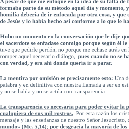
A pesar de que me enfoqué en la idea de su falta de
formaba parte de su método aquel día y momento, ya
homilía debería de ir enfocada por otra cosa, y que 
de Jesús y lo había hecho así conforme a lo que le h
Hubo un momento en la conversación que le dije que
el sacerdote se enfadase conmigo porque según él le
tuve que pedirle perdón, no porque me echase atrás en l
romper aquel necesario diálogo,
pues cuando no se ha
con verdad, y era ahí donde quería ir a parar.
La mentira por omisión es precisamente esto:
Una de
palabra y en definitiva con nuestra llamada a ser en es
y no se habla y no se actúa con transparencia.
La transparencia es necesaria para poder evitar 
cualquiera de sus mil rostros.
Por esta razón los cris
mensaje y las enseñanzas de nuestro Señor Jesucristo, 
mundo» (Mc. 5,14)
;
por desgracia la mayoría de los