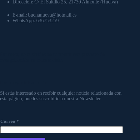
Dirección: C/ El Saltillo 25, 21730 Almonte (Huelva)
E-mail: buenanueva@hotmail.es
WhatsApp: 636753259
Por favor, no te olvides de compartir este proyecto de
evangelización en redes sociales.
Para mayor información
Si estás interesado en recibir cualquier noticia relacionada con
esta página, puedes suscribirte a nuestra Newsletter
Correo
*